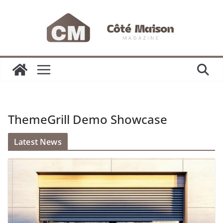
Passer
au
contenu
ThemeGrill Demo Showcase
Latest News