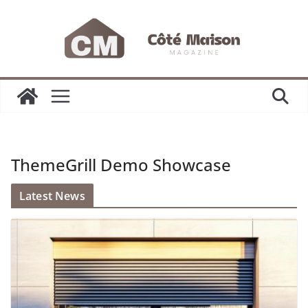
Passer
au
contenu
ThemeGrill Demo Showcase
Latest News