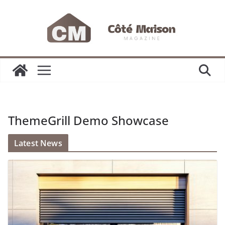
Passer
au
contenu
ThemeGrill Demo Showcase
Latest News