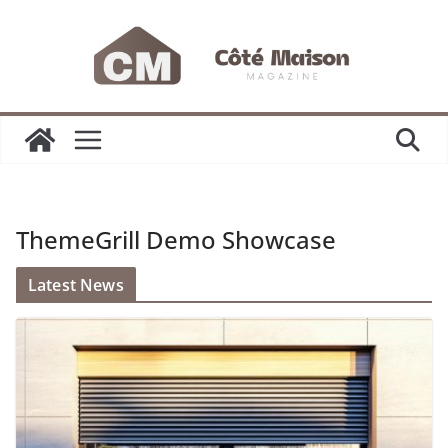
Passer
au
contenu
ThemeGrill Demo Showcase
Latest News