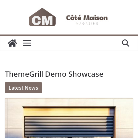
Passer
au
contenu
ThemeGrill Demo Showcase
Latest News