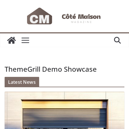
Passer
au
contenu
ThemeGrill Demo Showcase
Latest News