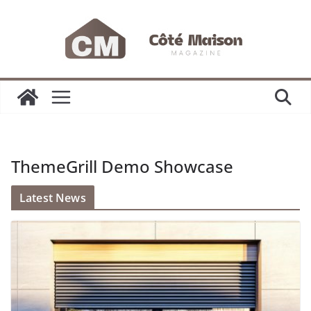
Passer
au
contenu
ThemeGrill Demo Showcase
Latest News