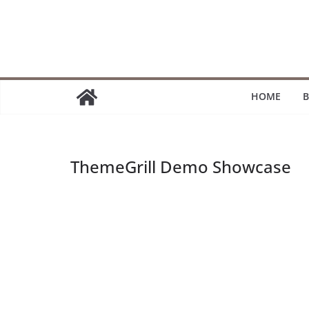
Passer
au
contenu
HOME
B
ThemeGrill Demo Showcase