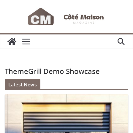
Passer
au
contenu
ThemeGrill Demo Showcase
Latest News