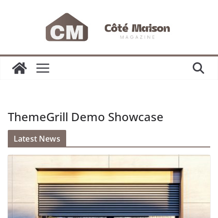
Passer
au
contenu
ThemeGrill Demo Showcase
Latest News