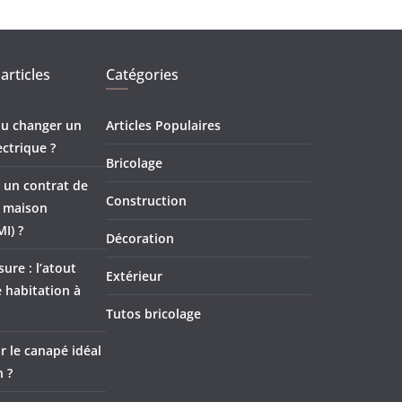
articles
Catégories
 ou changer un
Articles Populaires
ectrique ?
Bricolage
 un contrat de
Construction
e maison
MI) ?
Décoration
ure : l’atout
Extérieur
 habitation à
Tutos bricolage
 le canapé idéal
n ?