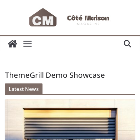
Passer
au
contenu
ThemeGrill Demo Showcase
Latest News