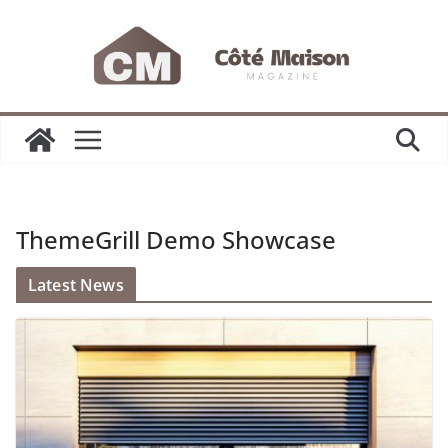
Passer
au
contenu
ThemeGrill Demo Showcase
Latest News