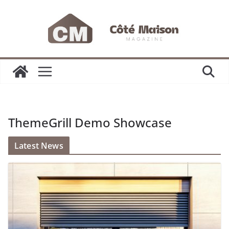
Passer
au
contenu
ThemeGrill Demo Showcase
Latest News