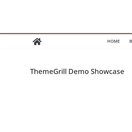
Passer
au
contenu
HOME
B
ThemeGrill Demo Showcase