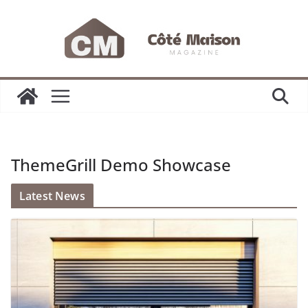
Passer
au
contenu
ThemeGrill Demo Showcase
Latest News