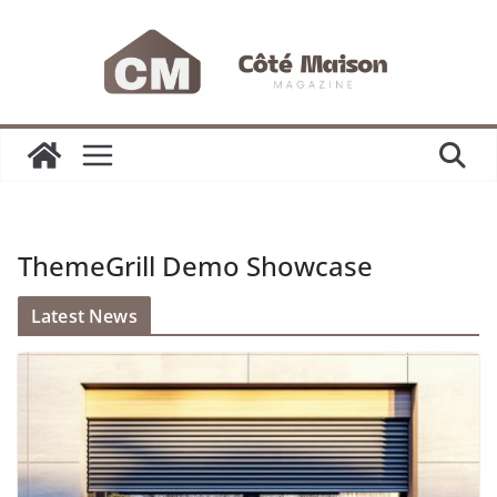
Passer
au
contenu
ThemeGrill Demo Showcase
Latest News