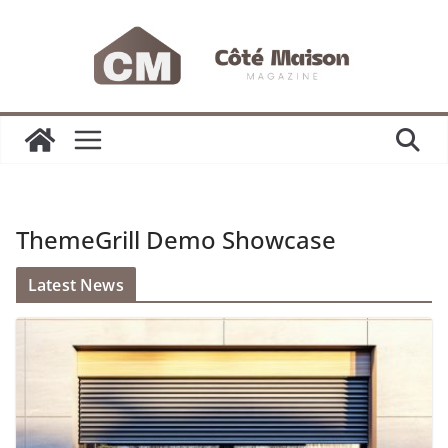
Passer
au
contenu
ThemeGrill Demo Showcase
Latest News