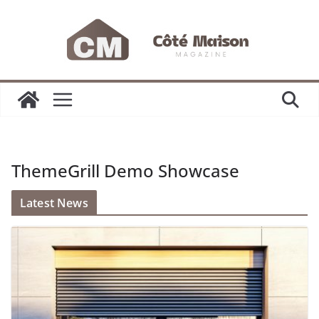
Passer
au
contenu
ThemeGrill Demo Showcase
Latest News