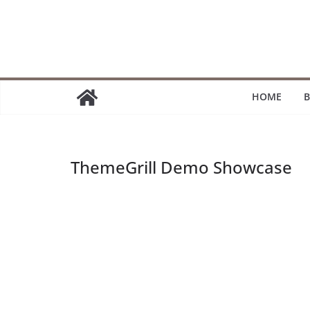
Passer
au
contenu
HOME
B
ThemeGrill Demo Showcase