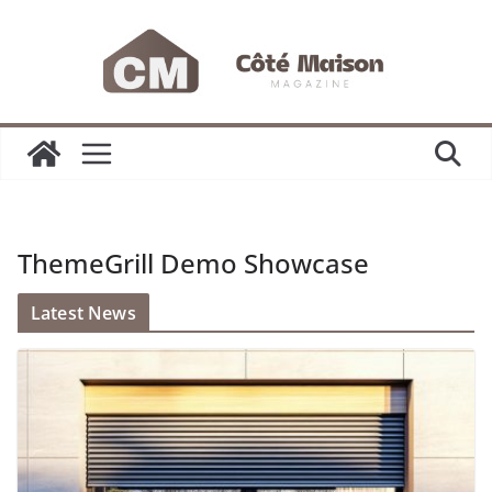
Passer
au
contenu
ThemeGrill Demo Showcase
Latest News