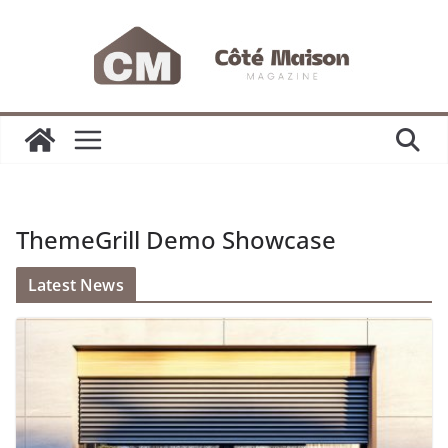
Passer
au
contenu
ThemeGrill Demo Showcase
Latest News