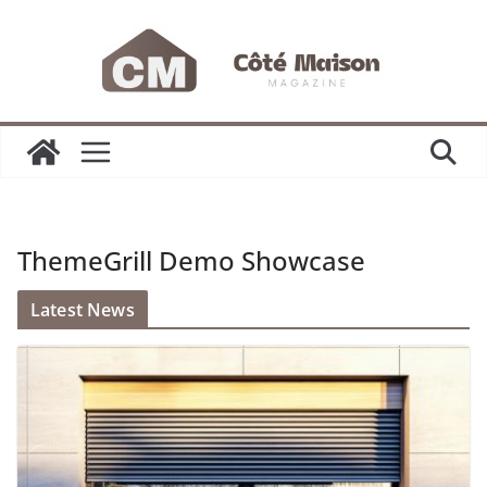
Passer
au
contenu
ThemeGrill Demo Showcase
Latest News