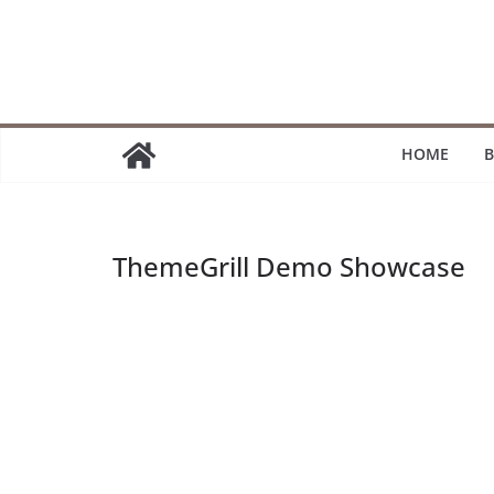
Passer
au
contenu
HOME
B
ThemeGrill Demo Showcase