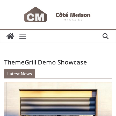
Passer
au
contenu
ThemeGrill Demo Showcase
Latest News