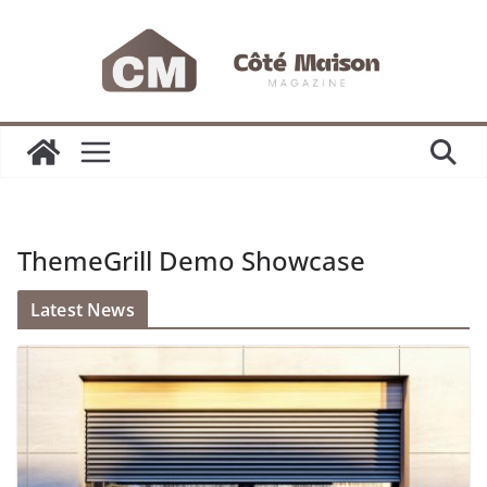
Passer
au
contenu
ThemeGrill Demo Showcase
Latest News