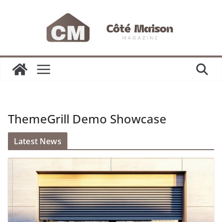
Passer
au
contenu
ThemeGrill Demo Showcase
Latest News