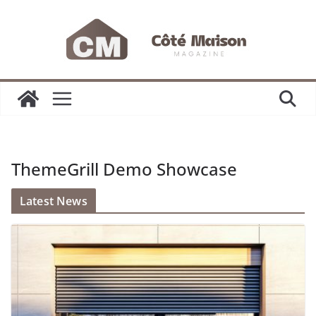
Passer
au
contenu
ThemeGrill Demo Showcase
Latest News