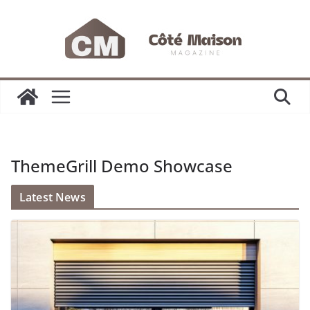
Passer
au
contenu
ThemeGrill Demo Showcase
Latest News