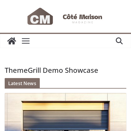
Passer
au
contenu
ThemeGrill Demo Showcase
Latest News