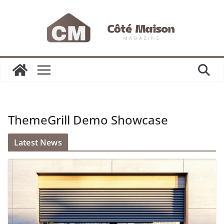
Passer
au
contenu
ThemeGrill Demo Showcase
Latest News