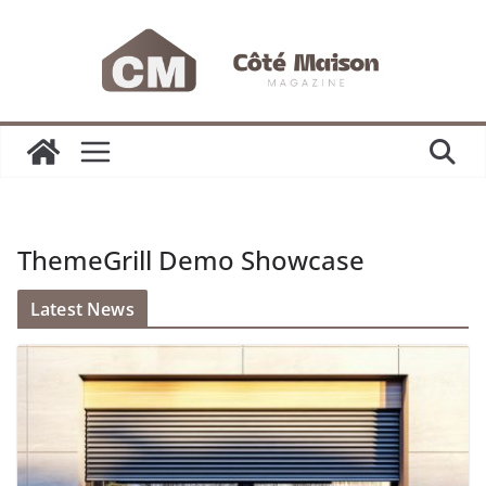
Passer
au
contenu
ThemeGrill Demo Showcase
Latest News