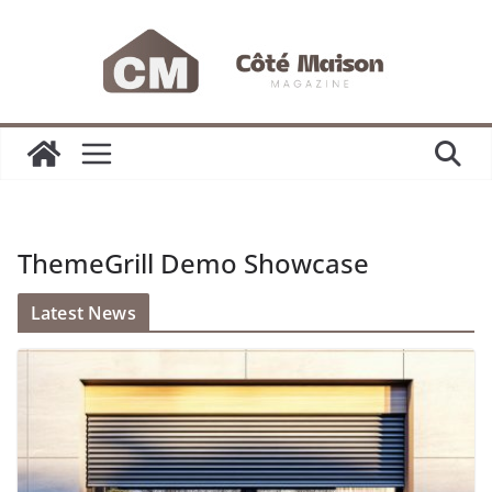
Passer
au
contenu
ThemeGrill Demo Showcase
Latest News