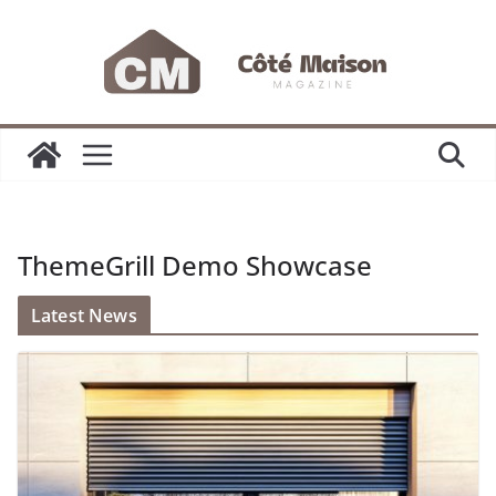
Passer
au
contenu
ThemeGrill Demo Showcase
Latest News