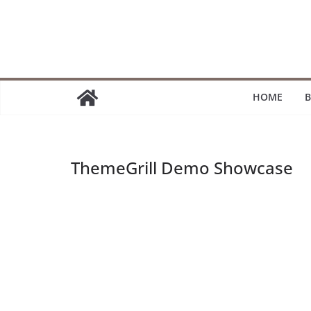
Passer
au
contenu
HOME
B
ThemeGrill Demo Showcase