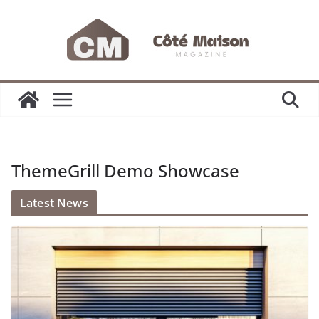
Passer
au
contenu
ThemeGrill Demo Showcase
Latest News