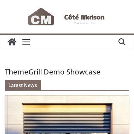
Passer
au
contenu
ThemeGrill Demo Showcase
Latest News