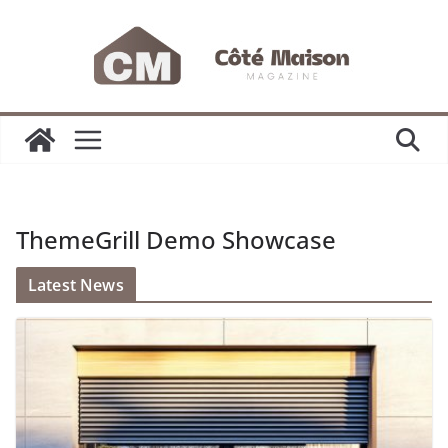
Passer
au
contenu
ThemeGrill Demo Showcase
Latest News