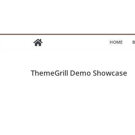
Passer
au
contenu
HOME
B
ThemeGrill Demo Showcase