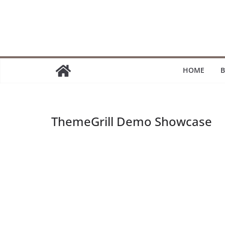
Passer
au
contenu
HOME
B
ThemeGrill Demo Showcase