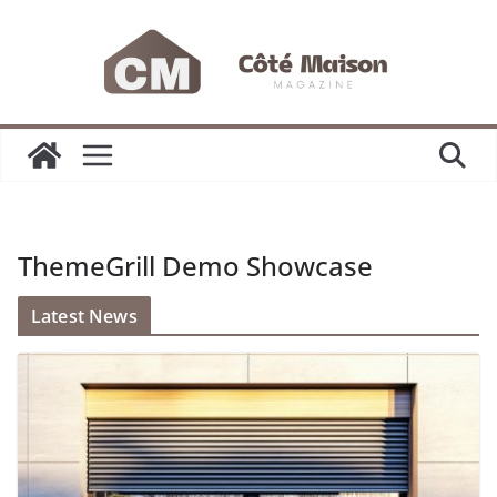
Passer
au
contenu
ThemeGrill Demo Showcase
Latest News