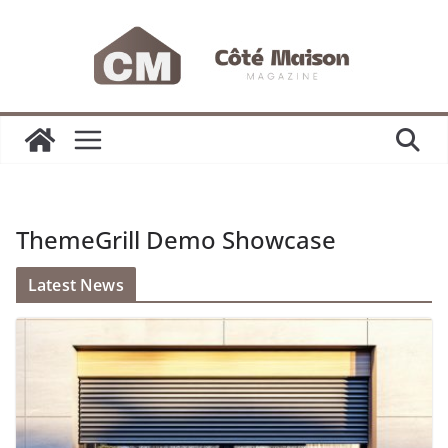
Passer
au
contenu
ThemeGrill Demo Showcase
Latest News