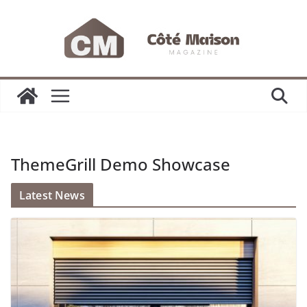
Passer
au
contenu
ThemeGrill Demo Showcase
Latest News