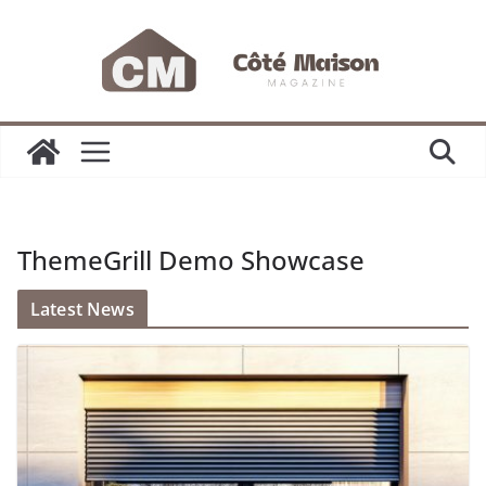
Passer
au
contenu
ThemeGrill Demo Showcase
Latest News