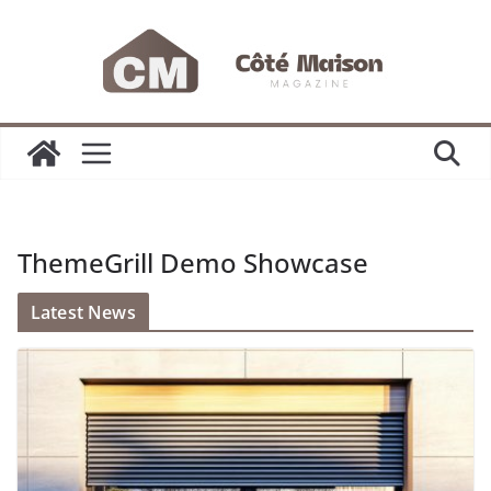
Passer
au
contenu
ThemeGrill Demo Showcase
Latest News