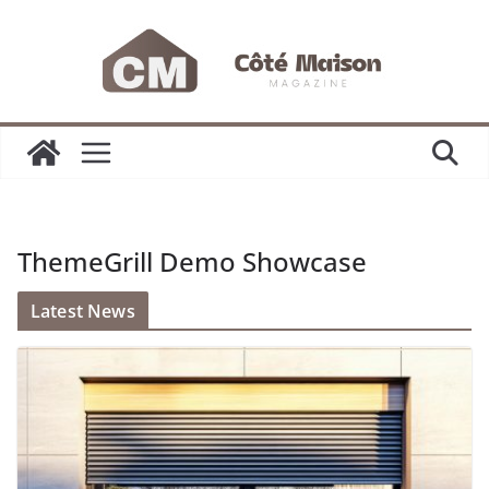
Passer
au
contenu
ThemeGrill Demo Showcase
Latest News