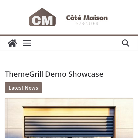
Passer
au
contenu
ThemeGrill Demo Showcase
Latest News