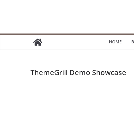
Passer
au
contenu
HOME
B
ThemeGrill Demo Showcase