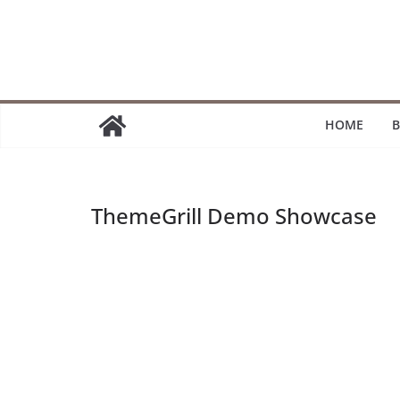
Passer
au
contenu
HOME
B
ThemeGrill Demo Showcase