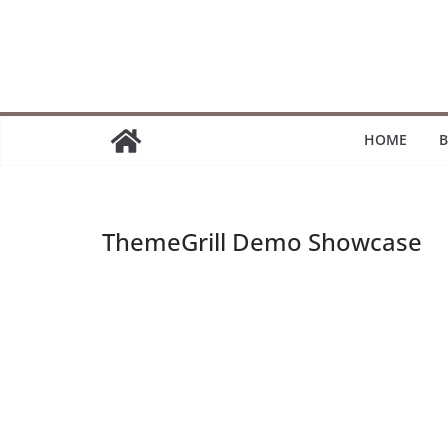
Passer
au
contenu
HOME
B
ThemeGrill Demo Showcase